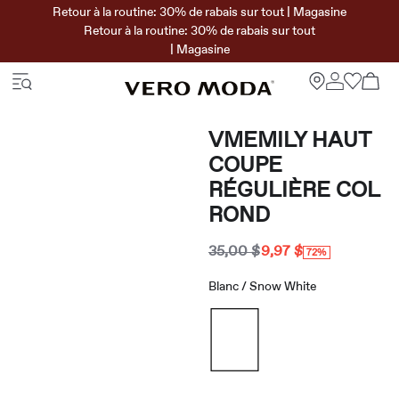
Retour à la routine: 30% de rabais sur tout | Magasine
Retour à la routine: 30% de rabais sur tout
| Magasine
VMEMILY HAUT
COUPE
RÉGULIÈRE COL
ROND
35,00 $
9,97 $
72%
Blanc / Snow White