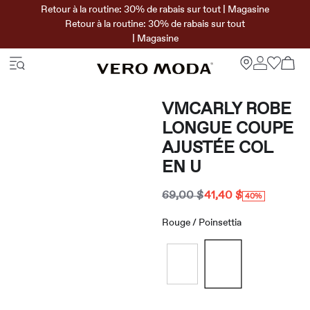
Retour à la routine: 30% de rabais sur tout | Magasine
Retour à la routine: 30% de rabais sur tout
| Magasine
VMCARLY ROBE
LONGUE COUPE
AJUSTÉE COL
EN U
69,00 $
41,40 $
40%
Rouge / Poinsettia