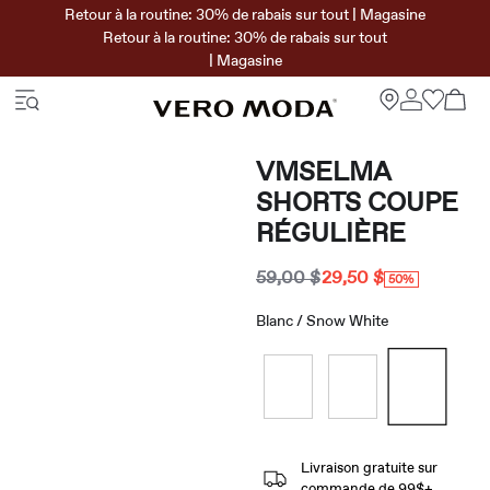
Retour à la routine: 30% de rabais sur tout | Magasine
Retour à la routine: 30% de rabais sur tout
| Magasine
VMSELMA
SHORTS COUPE
RÉGULIÈRE
59,00 $
29,50 $
50%
Blanc / Snow White
Livraison gratuite sur
commande de 99$+