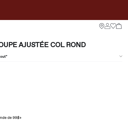
OUPE AJUSTÉE COL ROND
tout*
ande de 99$+