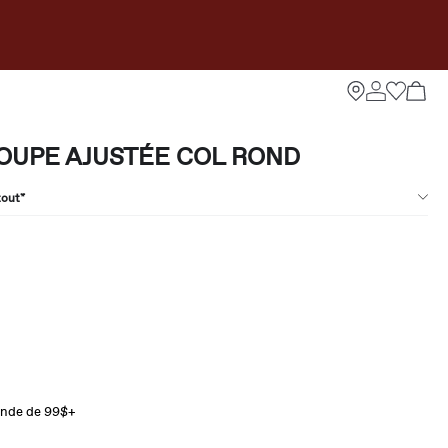
OUPE AJUSTÉE COL ROND
tout*
ande de 99$+