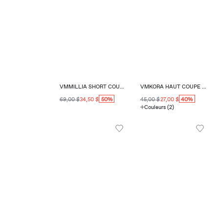
VMMILLIA SHORT COUPE AJUSTÉE
VMKORA HAUT COUPE RÉGULIÈRE COL EN V
50%
40%
69,00 $
34,50 $
45,00 $
27,00 $
Couleurs (2)