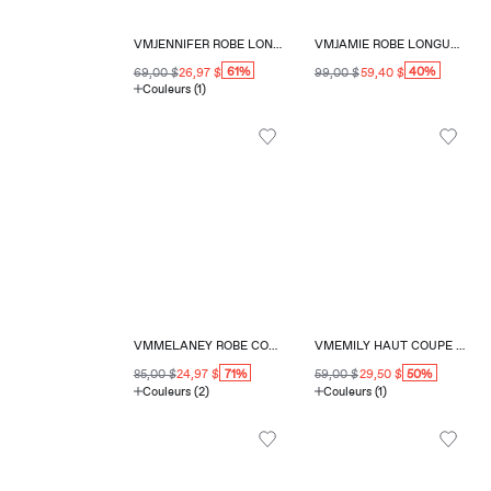
VMJENNIFER ROBE LONGUE COUPE RÉGULIÈRE COL CARRÉ
VMJAMIE ROBE LONGUE COUPE RÉGULIÈRE COL ROND
61%
40%
69,00 $
26,97 $
99,00 $
59,40 $
Couleurs (1)
VMMELANEY ROBE COURTE COUPE RÉGULIÈRE COL EN V
VMEMILY HAUT COUPE RÉGULIÈRE COL EN V
71%
50%
85,00 $
24,97 $
59,00 $
29,50 $
Couleurs (2)
Couleurs (1)