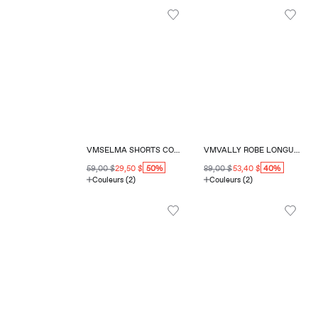
VMSELMA SHORTS COUPE RÉGULIÈRE
VMVALLY ROBE LONGUE COUPE AMPLE COL EN V
50%
40%
59,00 $
29,50 $
89,00 $
53,40 $
Couleurs (2)
Couleurs (2)