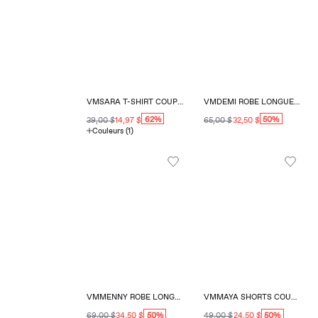
VMSARA T-SHIRT COUPE RÉGULIÈRE COL ROND
VMDEMI ROBE LONGUE COUPE RÉGULIÈRE COL EN V
62%
50%
39,00 $
14,97 $
65,00 $
32,50 $
Couleurs (1)
VMMENNY ROBE LONGUE COUPE RÉGULIÈRE COL CARRÉ
VMMAYA SHORTS COUPE RÉGULIÈRE
50%
50%
69,00 $
34,50 $
49,00 $
24,50 $