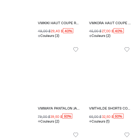
VMKIKI HAUT COUPE RÉGULIÈRE COL ROND
VMKORA HAUT COUPE RÉGULIÈRE COL EN V
40%
40%
49,00 $
29,40 $
45,00 $
27,00 $
Couleurs (3)
Couleurs (2)
VMMAYA PANTALON JAMBE LARGE
VMTHILDE SHORTS COUPE RÉGULIÈRE
50%
50%
79,00 $
39,50 $
65,00 $
32,50 $
Couleurs (2)
Couleurs (1)