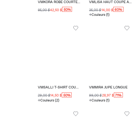
VMKORA ROBE COURTE COUPE RÉGULIÈRE COL EN V
VMLISA HAUT COUPE AMPLE COL ROND
50%
60%
85,00 $
42,50 $
35,00 $
14,00 $
Couleurs (1)
VMSALLI T-SHIRT COUPE RÉGULIÈRE COL ROND
VMMIRA JUPE LONGUE
50%
71%
29,00 $
14,50 $
99,00 $
28,97 $
Couleurs (2)
Couleurs (1)