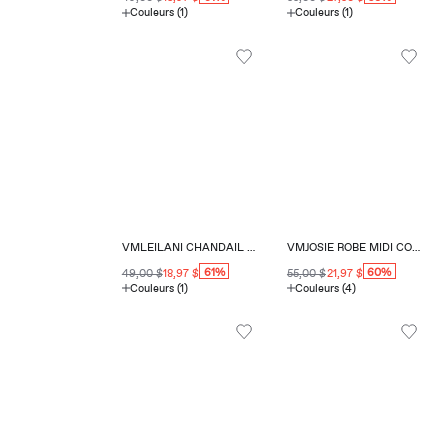
Couleurs (1)
Couleurs (1)
VMLEILANI CHANDAIL EN TRICOT COUPE RÉGULIÈRE
VMJOSIE ROBE MIDI COUPE RÉGULIÈRE COL EN V
61%
60%
49,00 $
18,97 $
55,00 $
21,97 $
Couleurs (1)
Couleurs (4)