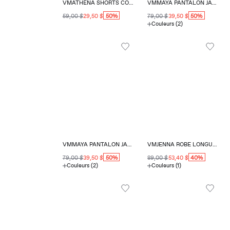
VMATHENA SHORTS COUPE RÉGULIÈRE
VMMAYA PANTALON JAMBE LARGE
50%
50%
59,00 $
29,50 $
79,00 $
39,50 $
Couleurs (2)
VMMAYA PANTALON JAMBE LARGE
VMJENNA ROBE LONGUE COUPE RÉGULIÈRE COL CARRÉ
50%
40%
79,00 $
39,50 $
89,00 $
53,40 $
Couleurs (2)
Couleurs (1)