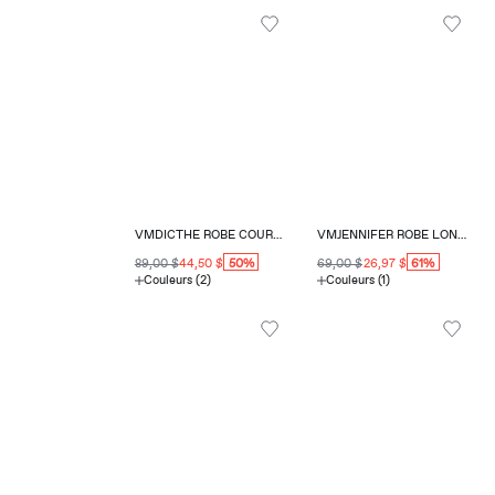
VMDICTHE ROBE COURTE COUPE RÉGULIÈRE COL EN V
VMJENNIFER ROBE LONGUE COUPE RÉGULIÈRE COL CARRÉ
50%
61%
89,00 $
44,50 $
69,00 $
26,97 $
Couleurs (2)
Couleurs (1)