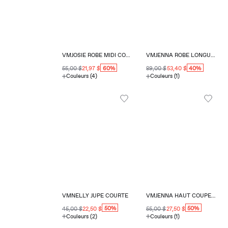
VMJOSIE ROBE MIDI COUPE RÉGULIÈRE COL EN V
VMJENNA ROBE LONGUE COUPE RÉGULIÈRE COL CARRÉ
60%
40%
55,00 $
21,97 $
89,00 $
53,40 $
Couleurs (4)
Couleurs (1)
VMNELLY JUPE COURTE
VMJENNA HAUT COUPE RÉGULIÈRE COL CARRÉ
50%
50%
45,00 $
22,50 $
55,00 $
27,50 $
Couleurs (2)
Couleurs (1)