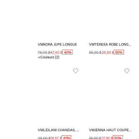
VMKORA JUPE LONGUE
VMTERESA ROBE LONGUE COUPE RÉGULIÈRE COL ROND
40%
50%
79,00 $
47,40 $
59,00 $
29,50 $
Couleurs (2)
VMLEILANI CHANDAIL EN TRICOT COUPE RÉGULIÈRE
VMJENNA HAUT COUPE RÉGULIÈRE COL CARRÉ
61%
50%
49,00 $
18,97 $
55,00 $
27,50 $