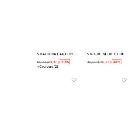
VMATHENA HAUT COUPE RÉGULIÈRE COL EN V
VMBERIT SHORTS COUPE RÉGULIÈRE
60%
30%
55,00 $
21,97 $
49,00 $
34,30 $
Couleurs (2)